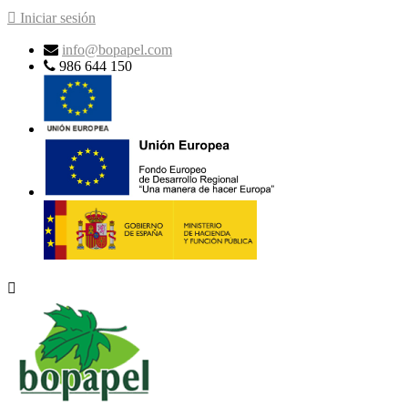

Iniciar sesión
info@bopapel.com
986 644 150
