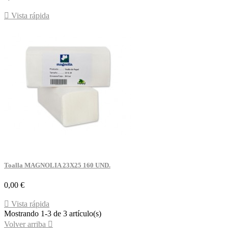

Vista rápida
Toalla MAGNOLIA 23X25 160 UND.
Precio
0,00 €

Vista rápida
Mostrando 1-3 de 3 artículo(s)
Volver arriba
