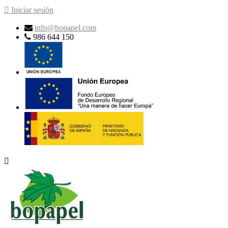

Iniciar sesión
info@bopapel.com
986 644 150
