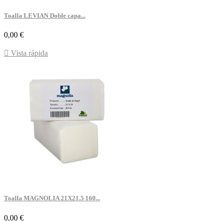
Toalla LEVIAN Doble capa...
Precio
0,00 €

Vista rápida
Toalla MAGNOLIA 21X21.5 160...
Precio
0,00 €